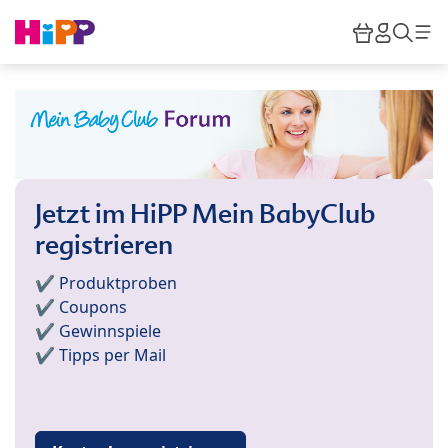
Skip to main content
Warenkor
HiPP M
Such
Jetzt im HiPP Mein BabyClub
registrieren
✔️ Produktproben
✔️ Coupons
✔️ Gewinnspiele
✔️ Tipps per Mail