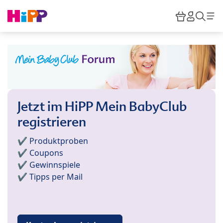
Skip to main content
Warenkor
HiPP M
Such
Jetzt im HiPP Mein BabyClub
registrieren
✔️ Produktproben
✔️ Coupons
✔️ Gewinnspiele
✔️ Tipps per Mail