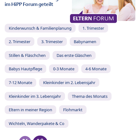
im HiPP Forum geteilt
Kinderwunsch & Familienplanung
1. Trimester
2. Trimester
3. Trimester
Babynamen
Stillen & Fläschchen
Das erste Gläschen
Babys Hautpflege
0-3 Monate
4-6 Monate
7-12 Monate
Kleinkinder im 2. Lebensjahr
Kleinkinder im 3. Lebensjahr
Thema des Monats
Eltern in meiner Region
Flohmarkt
Wichteln, Wanderpakete & Co