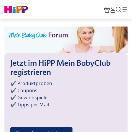
Skip to main content
Warenkor
HiPP M
Such
Jetzt im HiPP Mein BabyClub
registrieren
✔️ Produktproben
✔️ Coupons
✔️ Gewinnspiele
✔️ Tipps per Mail