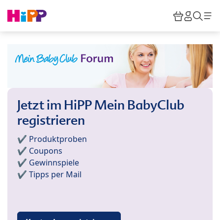
Skip to main content
Warenkor
HiPP M
Such
Jetzt im HiPP Mein BabyClub
registrieren
✔️ Produktproben
✔️ Coupons
✔️ Gewinnspiele
✔️ Tipps per Mail