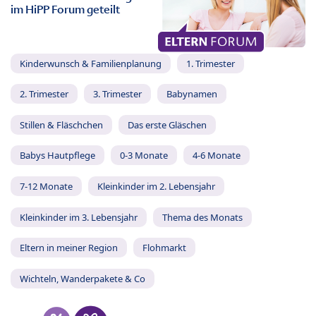
im HiPP Forum geteilt
Kinderwunsch & Familienplanung
1. Trimester
2. Trimester
3. Trimester
Babynamen
Stillen & Fläschchen
Das erste Gläschen
Babys Hautpflege
0-3 Monate
4-6 Monate
7-12 Monate
Kleinkinder im 2. Lebensjahr
Kleinkinder im 3. Lebensjahr
Thema des Monats
Eltern in meiner Region
Flohmarkt
Wichteln, Wanderpakete & Co