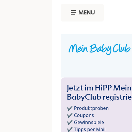
Skip to main content
MENU
Jetzt im HiPP Mein
BabyClub registri
✔️ Produktproben
✔️ Coupons
✔️ Gewinnspiele
✔️ Tipps per Mail