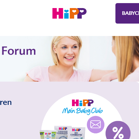
BABYC
eren