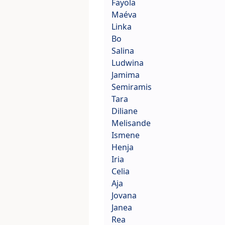
Fayola
Maéva
Linka
Bo
Salina
Ludwina
Jamima
Semiramis
Tara
Diliane
Melisande
Ismene
Henja
Iria
Celia
Aja
Jovana
Janea
Rea