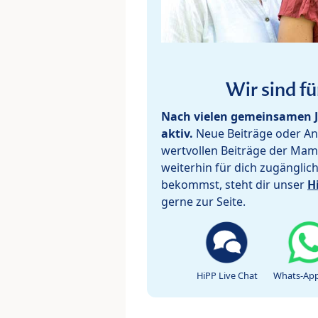
Wir sind fü
Nach vielen gemeinsamen J
aktiv.
Neue Beiträge oder Ant
wertvollen Beiträge der Mam
weiterhin für dich zugänglic
bekommst, steht dir unser
H
gerne zur Seite.
HiPP Live Chat
Whats-App