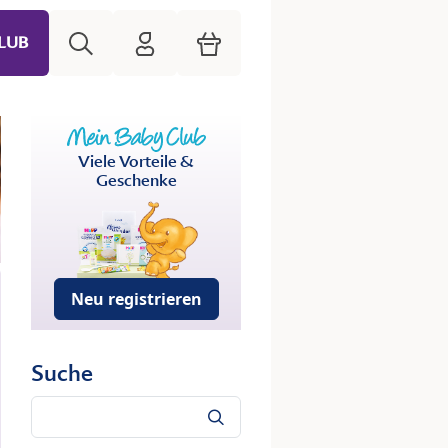
Suche
HiPP Mein Babyclub
Warenkorb
LUB
Viele Vorteile &
Geschenke
Neu registrieren
Suche
Suche