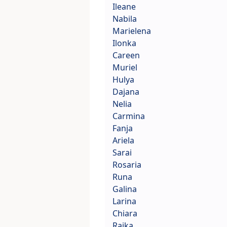
Ileane
Nabila
Marielena
Ilonka
Careen
Muriel
Hulya
Dajana
Nelia
Carmina
Fanja
Ariela
Sarai
Rosaria
Runa
Galina
Larina
Chiara
Raika