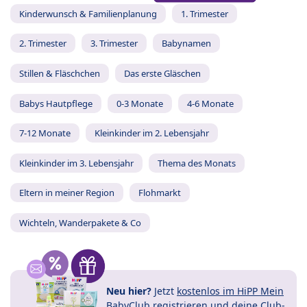
Kinderwunsch & Familienplanung
1. Trimester
2. Trimester
3. Trimester
Babynamen
Stillen & Fläschchen
Das erste Gläschen
Babys Hautpflege
0-3 Monate
4-6 Monate
7-12 Monate
Kleinkinder im 2. Lebensjahr
Kleinkinder im 3. Lebensjahr
Thema des Monats
Eltern in meiner Region
Flohmarkt
Wichteln, Wanderpakete & Co
Neu hier?
Jetzt
kostenlos im HiPP Mein
BabyClub registrieren
und
deine Club-