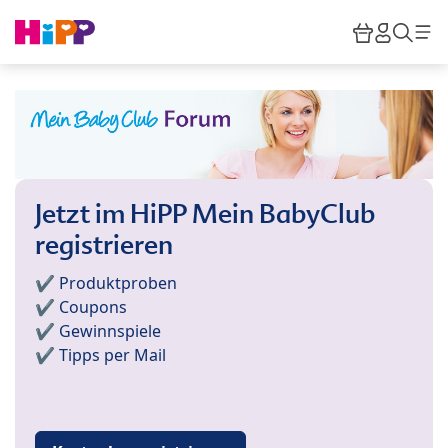
Skip to main content
Warenkor
HiPP M
Such
Jetzt im HiPP Mein BabyClub
registrieren
✔️ Produktproben
✔️ Coupons
✔️ Gewinnspiele
✔️ Tipps per Mail