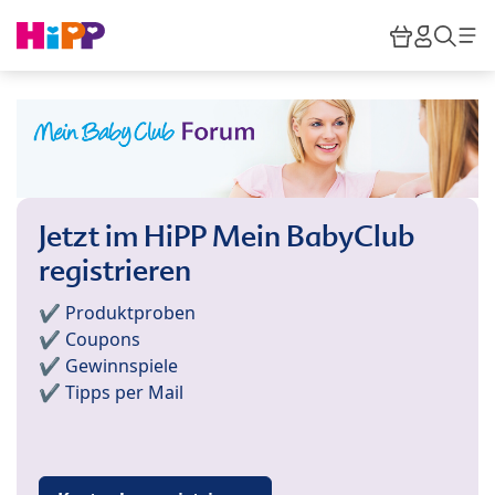
Skip to main content
Warenkor
HiPP M
Such
Jetzt im HiPP Mein BabyClub
registrieren
✔️ Produktproben
✔️ Coupons
✔️ Gewinnspiele
✔️ Tipps per Mail