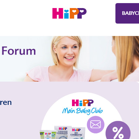
BABYC
eren