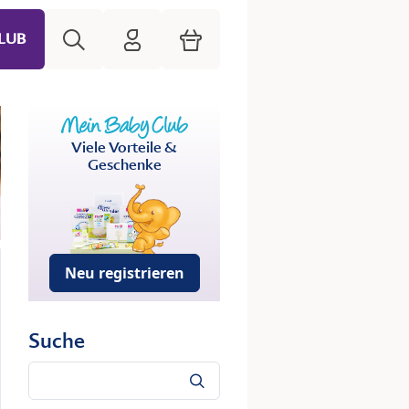
Suche
HiPP Mein Babyclub
Warenkorb
LUB
Viele Vorteile &
Geschenke
Neu registrieren
Suche
Suche