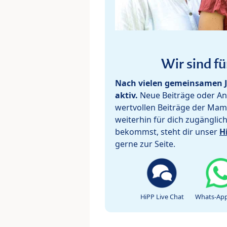
Wir sind fü
Nach vielen gemeinsamen J
aktiv.
Neue Beiträge oder Ant
wertvollen Beiträge der Mam
weiterhin für dich zugänglic
bekommst, steht dir unser
H
gerne zur Seite.
HiPP Live Chat
Whats-App