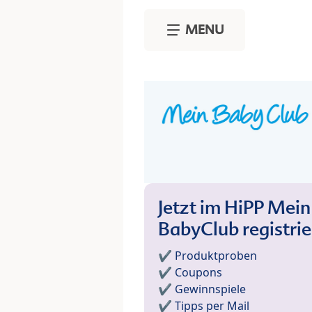
Skip to main content
MENU
Jetzt im HiPP Mein
BabyClub registri
✔️ Produktproben
✔️ Coupons
✔️ Gewinnspiele
✔️ Tipps per Mail