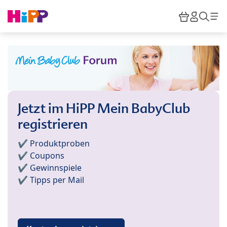
Skip to main content
Warenkor
HiPP M
Such
Jetzt im HiPP Mein BabyClub
registrieren
✔️ Produktproben
✔️ Coupons
✔️ Gewinnspiele
✔️ Tipps per Mail