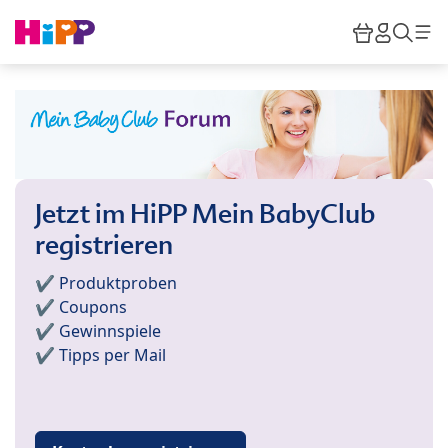
Skip to main content
Warenkor
HiPP M
Such
Jetzt im HiPP Mein BabyClub
registrieren
✔️ Produktproben
✔️ Coupons
✔️ Gewinnspiele
✔️ Tipps per Mail