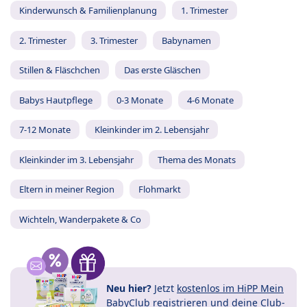
Kinderwunsch & Familienplanung
1. Trimester
2. Trimester
3. Trimester
Babynamen
Stillen & Fläschchen
Das erste Gläschen
Babys Hautpflege
0-3 Monate
4-6 Monate
7-12 Monate
Kleinkinder im 2. Lebensjahr
Kleinkinder im 3. Lebensjahr
Thema des Monats
Eltern in meiner Region
Flohmarkt
Wichteln, Wanderpakete & Co
Neu hier?
Jetzt
kostenlos im HiPP Mein
BabyClub registrieren
und
deine Club-