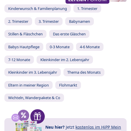
Kinderwunsch & Familienplanung
1. Trimester
2. Trimester
3. Trimester
Babynamen
Stillen & Fläschchen
Das erste Gläschen
Babys Hautpflege
0-3 Monate
4-6 Monate
7-12 Monate
Kleinkinder im 2. Lebensjahr
Kleinkinder im 3. Lebensjahr
Thema des Monats
Eltern in meiner Region
Flohmarkt
Wichteln, Wanderpakete & Co
Neu hier?
Jetzt
kostenlos im HiPP Mein