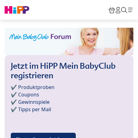
Skip to main content
Warenkor
HiPP M
Such
Jetzt im HiPP Mein BabyClub
registrieren
✔️ Produktproben
✔️ Coupons
✔️ Gewinnspiele
✔️ Tipps per Mail