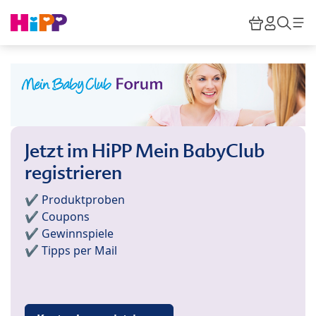
Skip to main content
Warenkor
HiPP M
Such
Jetzt im HiPP Mein BabyClub
registrieren
✔️ Produktproben
✔️ Coupons
✔️ Gewinnspiele
✔️ Tipps per Mail