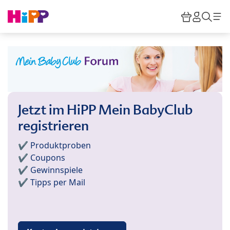
Skip to main content
Warenkor
HiPP M
Such
Jetzt im HiPP Mein BabyClub
registrieren
✔️ Produktproben
✔️ Coupons
✔️ Gewinnspiele
✔️ Tipps per Mail