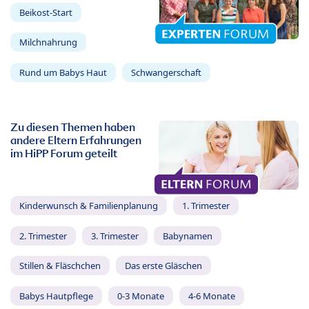
Beikost-Start
Milchnahrung
Rund um Babys Haut
Schwangerschaft
Zu diesen Themen haben
andere Eltern Erfahrungen
im HiPP Forum geteilt
Kinderwunsch & Familienplanung
1. Trimester
2. Trimester
3. Trimester
Babynamen
Stillen & Fläschchen
Das erste Gläschen
Babys Hautpflege
0-3 Monate
4-6 Monate