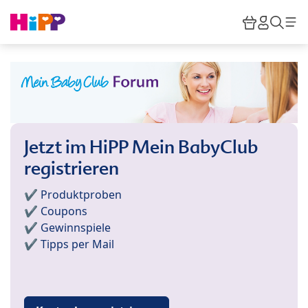
Skip to main content
Warenkor
HiPP M
Such
Jetzt im HiPP Mein BabyClub
registrieren
✔️ Produktproben
✔️ Coupons
✔️ Gewinnspiele
✔️ Tipps per Mail