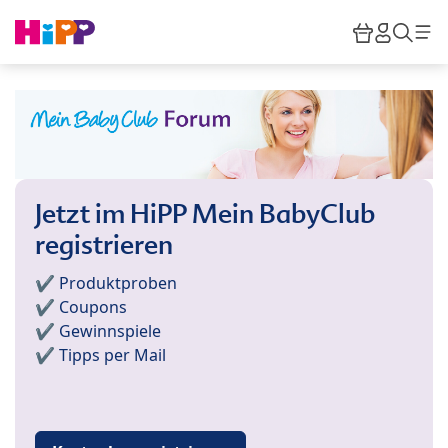
Skip to main content
Warenkor
HiPP M
Such
Jetzt im HiPP Mein BabyClub
registrieren
✔️ Produktproben
✔️ Coupons
✔️ Gewinnspiele
✔️ Tipps per Mail