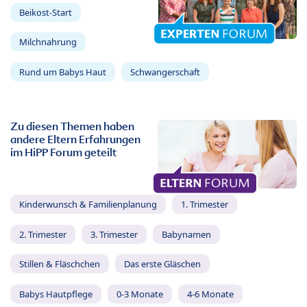
Beikost-Start
Milchnahrung
Rund um Babys Haut
Schwangerschaft
Zu diesen Themen haben
andere Eltern Erfahrungen
im HiPP Forum geteilt
Kinderwunsch & Familienplanung
1. Trimester
2. Trimester
3. Trimester
Babynamen
Stillen & Fläschchen
Das erste Gläschen
Babys Hautpflege
0-3 Monate
4-6 Monate