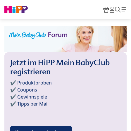
Skip to main content
Warenkor
HiPP M
Such
Jetzt im HiPP Mein BabyClub
registrieren
✔️ Produktproben
✔️ Coupons
✔️ Gewinnspiele
✔️ Tipps per Mail