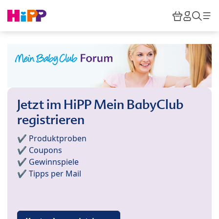
Skip to main content
Warenkor
HiPP M
Such
Jetzt im HiPP Mein BabyClub
registrieren
✔️ Produktproben
✔️ Coupons
✔️ Gewinnspiele
✔️ Tipps per Mail