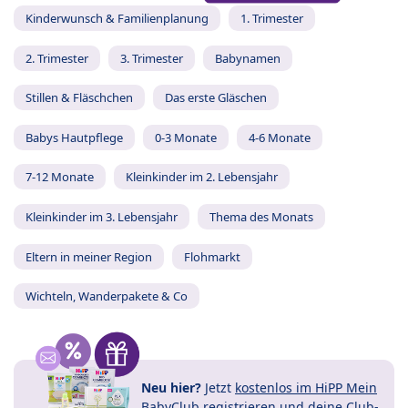
Kinderwunsch & Familienplanung
1. Trimester
2. Trimester
3. Trimester
Babynamen
Stillen & Fläschchen
Das erste Gläschen
Babys Hautpflege
0-3 Monate
4-6 Monate
7-12 Monate
Kleinkinder im 2. Lebensjahr
Kleinkinder im 3. Lebensjahr
Thema des Monats
Eltern in meiner Region
Flohmarkt
Wichteln, Wanderpakete & Co
Neu hier?
Jetzt
kostenlos im HiPP Mein
BabyClub registrieren
und
deine Club-