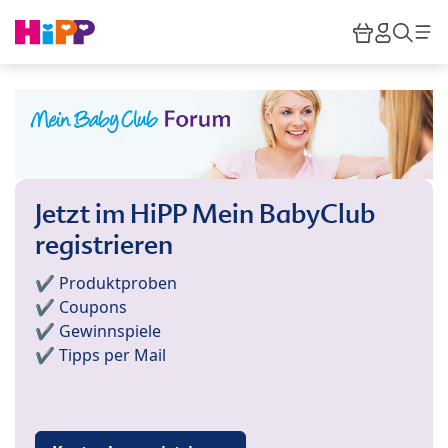
Skip to main content
Warenkor
HiPP M
Such
Jetzt im HiPP Mein BabyClub
registrieren
✔️ Produktproben
✔️ Coupons
✔️ Gewinnspiele
✔️ Tipps per Mail