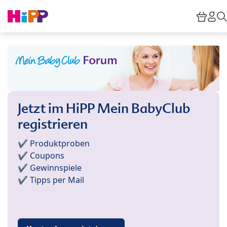
Skip to main content
Ware
Hi
Jetzt im HiPP Mein BabyClub
registrieren
✔️ Produktproben
✔️ Coupons
✔️ Gewinnspiele
✔️ Tipps per Mail