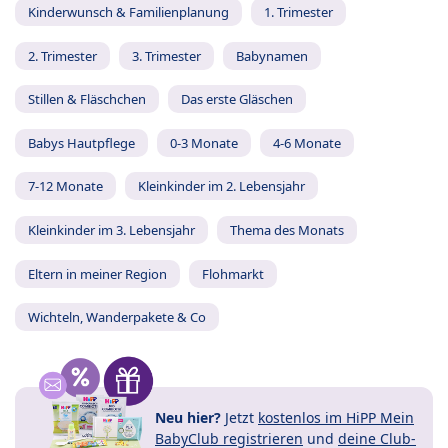
Kinderwunsch & Familienplanung
1. Trimester
2. Trimester
3. Trimester
Babynamen
Stillen & Fläschchen
Das erste Gläschen
Babys Hautpflege
0-3 Monate
4-6 Monate
7-12 Monate
Kleinkinder im 2. Lebensjahr
Kleinkinder im 3. Lebensjahr
Thema des Monats
Eltern in meiner Region
Flohmarkt
Wichteln, Wanderpakete & Co
Neu hier?
Jetzt
kostenlos im HiPP Mein
BabyClub registrieren
und
deine Club-