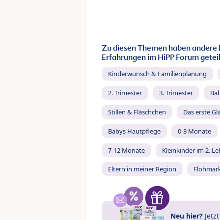
Zu diesen Themen haben andere 
Erfahrungen im HiPP Forum geteil
Kinderwunsch & Familienplanung
2. Trimester
3. Trimester
Ba
Stillen & Fläschchen
Das erste Gl
Babys Hautpflege
0-3 Monate
7-12 Monate
Kleinkinder im 2. L
Eltern in meiner Region
Flohmar
Neu hier?
Jetz