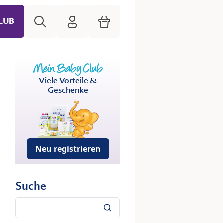
Suche
HiPP Mein Babyclub
Warenkorb
LUB
Viele Vorteile &
Geschenke
Neu registrieren
Suche
Suche