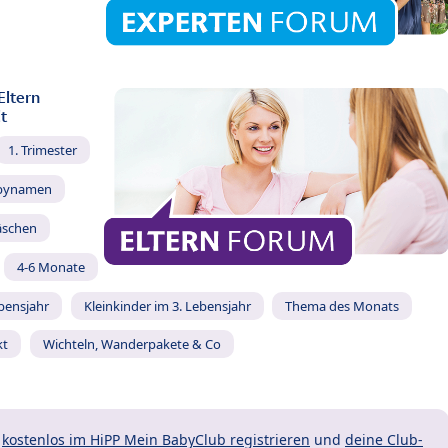
Eltern
t
1. Trimester
bynamen
äschen
4-6 Monate
ebensjahr
Kleinkinder im 3. Lebensjahr
Thema des Monats
kt
Wichteln, Wanderpakete & Co
t
kostenlos im HiPP Mein BabyClub registrieren
und
deine Club-