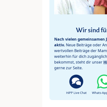
Wir sind fü
Nach vielen gemeinsamen J
aktiv.
Neue Beiträge oder Ant
wertvollen Beiträge der Mam
weiterhin für dich zugänglic
bekommst, steht dir unser
H
gerne zur Seite.
HiPP Live Chat
Whats-App