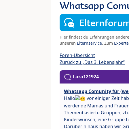
Whatsapp Comu
Elternforu
Hier findest du Erfahrungen ander
unseren
Elternservice
. Zum
Expert
Foren-Übersicht
Zurück zu „Das 3. Lebensjahr“
Lara121924
Whatsapp Comunity für (w
Hallo
vor einiger Zeit ha
werdende Mamas und Frauen,
Themenbasierte Gruppen, zb.
Kinderwunsch, eine Gruppe fü
Darüber hinaus haben wir Gr