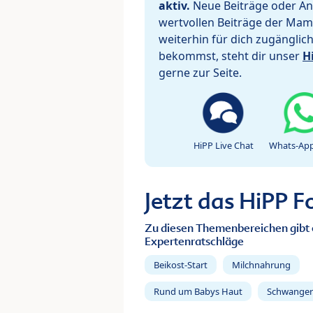
aktiv.
Neue Beiträge oder Ant
wertvollen Beiträge der Mam
weiterhin für dich zugänglic
bekommst, steht dir unser
H
gerne zur Seite.
HiPP Live Chat
Whats-App
Jetzt das HiPP 
Zu diesen Themenbereichen gibt 
Expertenratschläge
Beikost-Start
Milchnahrung
Rund um Babys Haut
Schwanger