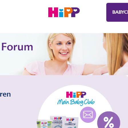
BABYC
eren