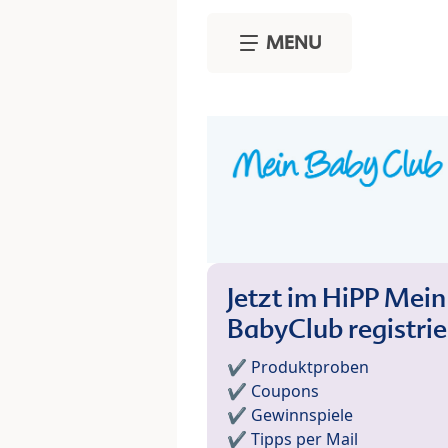
Skip to main content
MENU
Jetzt im HiPP Mein
BabyClub registri
✔️ Produktproben
✔️ Coupons
✔️ Gewinnspiele
✔️ Tipps per Mail