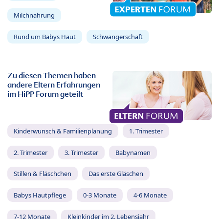
Milchnahrung
Rund um Babys Haut
Schwangerschaft
Zu diesen Themen haben
andere Eltern Erfahrungen
im HiPP Forum geteilt
Kinderwunsch & Familienplanung
1. Trimester
2. Trimester
3. Trimester
Babynamen
Stillen & Fläschchen
Das erste Gläschen
Babys Hautpflege
0-3 Monate
4-6 Monate
7-12 Monate
Kleinkinder im 2. Lebensjahr