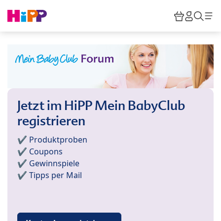
Skip to main content
Warenkor
HiPP M
Such
Jetzt im HiPP Mein BabyClub
registrieren
✔️ Produktproben
✔️ Coupons
✔️ Gewinnspiele
✔️ Tipps per Mail