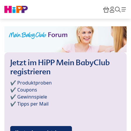
Skip to main content
Warenkor
HiPP M
Such
Jetzt im HiPP Mein BabyClub
registrieren
✔️ Produktproben
✔️ Coupons
✔️ Gewinnspiele
✔️ Tipps per Mail