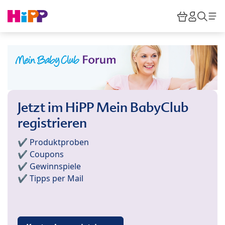
Skip to main content
Warenkor
HiPP M
Such
Jetzt im HiPP Mein BabyClub
registrieren
✔️ Produktproben
✔️ Coupons
✔️ Gewinnspiele
✔️ Tipps per Mail