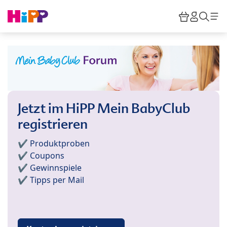
Skip to main content
Warenkor
HiPP M
Such
Jetzt im HiPP Mein BabyClub
registrieren
✔️ Produktproben
✔️ Coupons
✔️ Gewinnspiele
✔️ Tipps per Mail