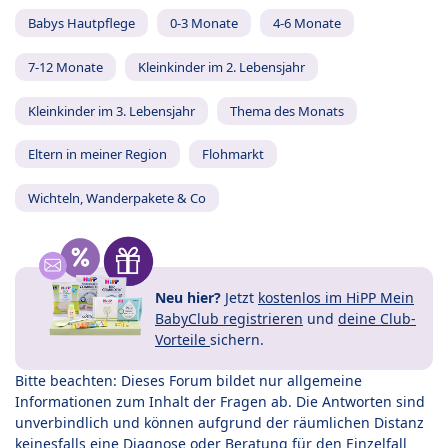
Babys Hautpflege
0-3 Monate
4-6 Monate
7-12 Monate
Kleinkinder im 2. Lebensjahr
Kleinkinder im 3. Lebensjahr
Thema des Monats
Eltern in meiner Region
Flohmarkt
Wichteln, Wanderpakete & Co
Neu hier?
Jetzt
kostenlos im HiPP Mein
BabyClub registrieren
und
deine Club-
Vorteile
sichern.
Bitte beachten: Dieses Forum bildet nur allgemeine
Informationen zum Inhalt der Fragen ab. Die Antworten sind
unverbindlich und können aufgrund der räumlichen Distanz
keinesfalls eine Diagnose oder Beratung für den Einzelfall