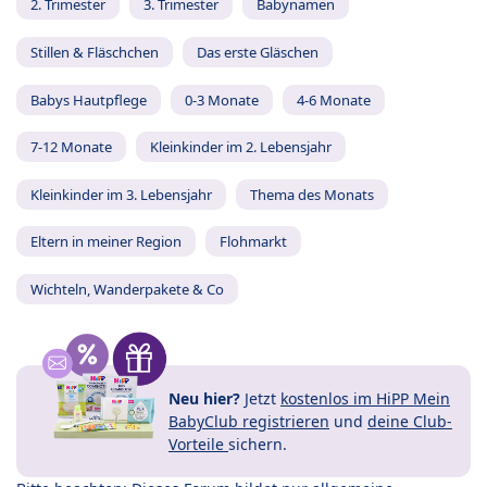
2. Trimester
3. Trimester
Babynamen
Stillen & Fläschchen
Das erste Gläschen
Babys Hautpflege
0-3 Monate
4-6 Monate
7-12 Monate
Kleinkinder im 2. Lebensjahr
Kleinkinder im 3. Lebensjahr
Thema des Monats
Eltern in meiner Region
Flohmarkt
Wichteln, Wanderpakete & Co
Neu hier?
Jetzt
kostenlos im HiPP Mein
BabyClub registrieren
und
deine Club-
Vorteile
sichern.