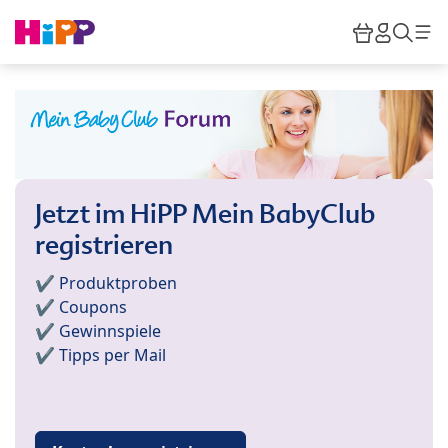
Skip to main content
Warenkor
HiPP M
Such
Jetzt im HiPP Mein BabyClub
registrieren
✔️ Produktproben
✔️ Coupons
✔️ Gewinnspiele
✔️ Tipps per Mail