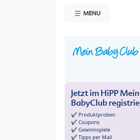
Skip to main content
MENU
Jetzt im HiPP Mein
BabyClub registri
✔️ Produktproben
✔️ Coupons
✔️ Gewinnspiele
✔️ Tipps per Mail