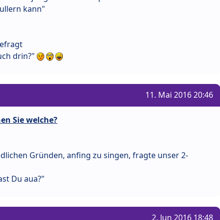
ullern kann"
efragt
uch drin?"
11. Mai 2016 20:46
en Sie welche?
ndlichen Gründen, anfing zu singen, fragte unser 2-
ast Du aua?"
2. Jun 2016 18:48