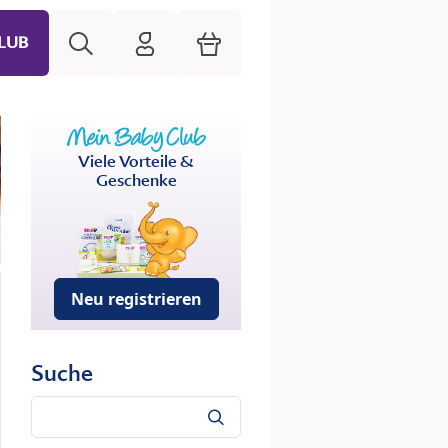
Suche
HiPP Mein Babyclub
Warenkorb
LUB
Viele Vorteile &
Geschenke
Neu registrieren
Suche
Suche