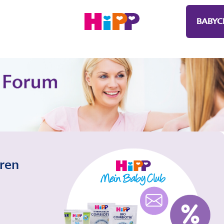
BABYC
eren