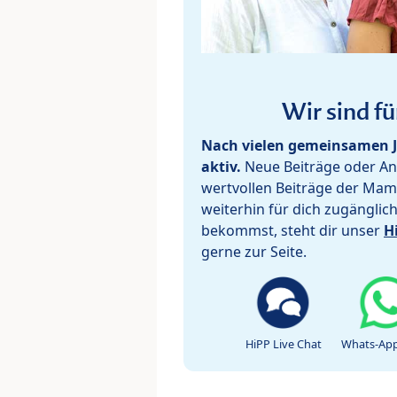
Wir sind fü
Nach vielen gemeinsamen J
aktiv.
Neue Beiträge oder Ant
wertvollen Beiträge der Mam
weiterhin für dich zugänglic
bekommst, steht dir unser
H
gerne zur Seite.
HiPP Live Chat
Whats-App