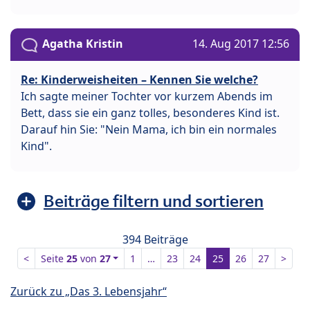
Agatha Kristin
14. Aug 2017 12:56
Re: Kinderweisheiten – Kennen Sie welche?
Ich sagte meiner Tochter vor kurzem Abends im
Bett, dass sie ein ganz tolles, besonderes Kind ist.
Darauf hin Sie: "Nein Mama, ich bin ein normales
Kind".
Beiträge filtern und sortieren
394 Beiträge
<
Seite
25
von
27
1
…
23
24
25
26
27
>
Zurück zu „Das 3. Lebensjahr“