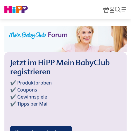
Skip to main content
Warenkor
HiPP M
Such
Jetzt im HiPP Mein BabyClub
registrieren
✔️ Produktproben
✔️ Coupons
✔️ Gewinnspiele
✔️ Tipps per Mail