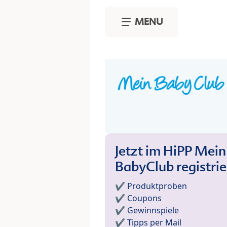
Skip to main content
MENU
Jetzt im HiPP Mein
BabyClub registri
✔️ Produktproben
✔️ Coupons
✔️ Gewinnspiele
✔️ Tipps per Mail