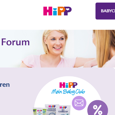
BABYC
eren