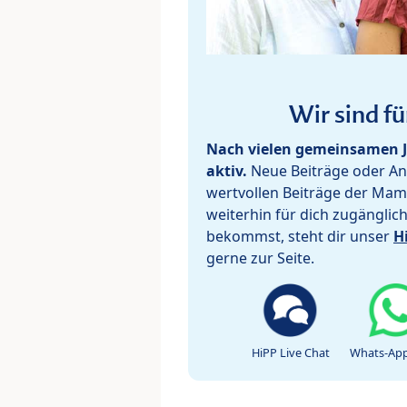
Wir sind fü
Nach vielen gemeinsamen J
aktiv.
Neue Beiträge oder Ant
wertvollen Beiträge der Mam
weiterhin für dich zugänglic
bekommst, steht dir unser
H
gerne zur Seite.
HiPP Live Chat
Whats-App