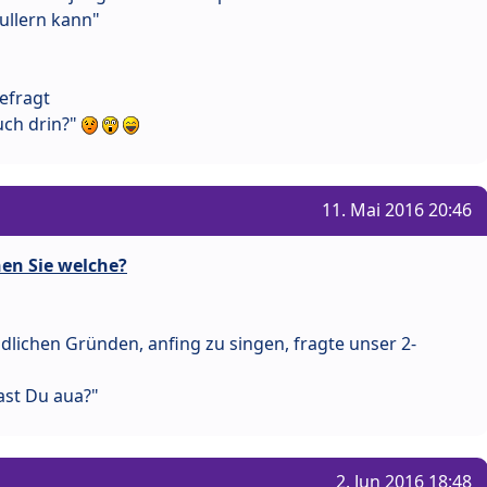
ullern kann"
efragt
uch drin?"
11. Mai 2016 20:46
en Sie welche?
ndlichen Gründen, anfing zu singen, fragte unser 2-
ast Du aua?"
2. Jun 2016 18:48