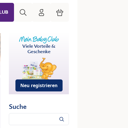
Suche
HiPP Mein Babyclub
Warenkorb
LUB
Viele Vorteile &
Geschenke
Neu registrieren
Suche
Suche