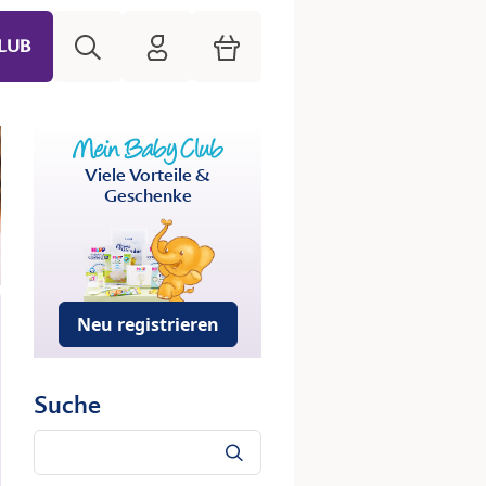
Suche
HiPP Mein Babyclub
Warenkorb
LUB
Viele Vorteile &
Geschenke
Neu registrieren
Suche
Suche