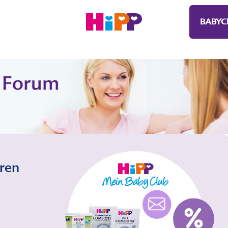
BABYC
eren