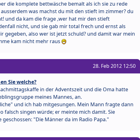
ber die komplete bettwäsche bemalt als ich sie zu rede
d ausserdem was machst du mit den stieft im zimmer? du
t! und da kam die frage ,wer hat mir den stieft
denfall nicht, und sie gab mir total frech und ernst als
mir gegeben, also wer ist jetzt schuld? und damit war mein
imme kam nicht mehr raus
28. Feb 2012 12:50
en Sie welche?
chmittagskaffe in der Adventszeit und die Oma hatte
Lieblingsgruppe meines Mannes, an.
iche" und ich hab mitgesungen. Mein Mann fragte dann
o falsch singen würde; er meinte mich damit. Sie
le geschossen: "Die Männer da im Radio Papa."