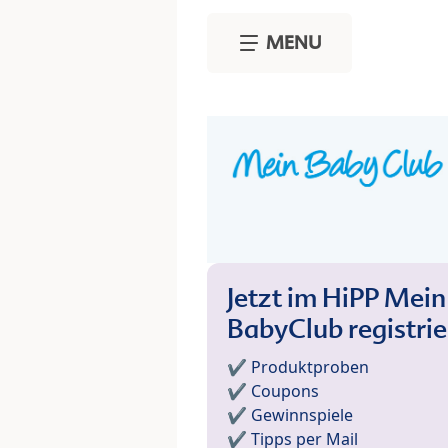
Skip to main content
MENU
Jetzt im HiPP Mein
BabyClub registri
✔️ Produktproben
✔️ Coupons
✔️ Gewinnspiele
✔️ Tipps per Mail