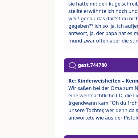
sie hatte mit den kugelschrei
stellte erwähnte ich noch un
weiß genau das darfst du nich
gegeben?? ich so ,ja, ich aufje
antwort, ja, der papa hat es 
mund zwar offen aber die st
gast.744780
Re: Kinderweisheiten – Kenn
Wir saßen bei der Oma zum Na
eine weihnachtliche CD, die 
Irgendwann kam "Oh du fröhl
unsere Tochter, wer denn da s
antwortete wie aus der Pisto