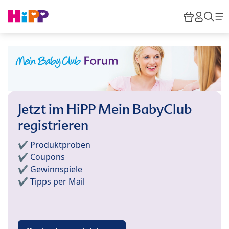
Skip to main content
Warenko
HiPP M
Suc
Jetzt im HiPP Mein BabyClub
registrieren
✔️ Produktproben
✔️ Coupons
✔️ Gewinnspiele
✔️ Tipps per Mail