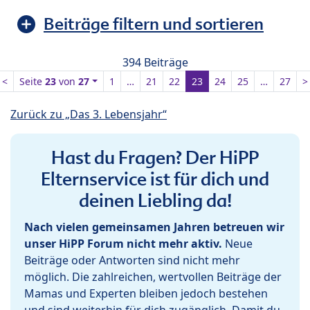
Beiträge filtern und sortieren
394 Beiträge
<
Seite
23
von
27
1
…
21
22
23
24
25
…
27
>
Zurück zu „Das 3. Lebensjahr“
Hast du Fragen? Der HiPP
Elternservice ist für dich und
deinen Liebling da!
Nach vielen gemeinsamen Jahren betreuen wir
unser HiPP Forum nicht mehr aktiv.
Neue
Beiträge oder Antworten sind nicht mehr
möglich. Die zahlreichen, wertvollen Beiträge der
Mamas und Experten bleiben jedoch bestehen
und sind weiterhin für dich zugänglich. Damit du