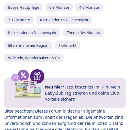
Babys Hautpflege
0-3 Monate
4-6 Monate
7-12 Monate
Kleinkinder im 2. Lebensjahr
Kleinkinder im 3. Lebensjahr
Thema des Monats
Eltern in meiner Region
Flohmarkt
Wichteln, Wanderpakete & Co
Neu hier?
Jetzt
kostenlos im HiPP Mein
BabyClub registrieren
und
deine Club-
Vorteile
sichern.
Bitte beachten: Dieses Forum bildet nur allgemeine
Informationen zum Inhalt der Fragen ab. Die Antworten sind
unverbindlich und können aufgrund der räumlichen Distanz
keinesfalls eine Diagnose oder Beratung für den Einzelfall