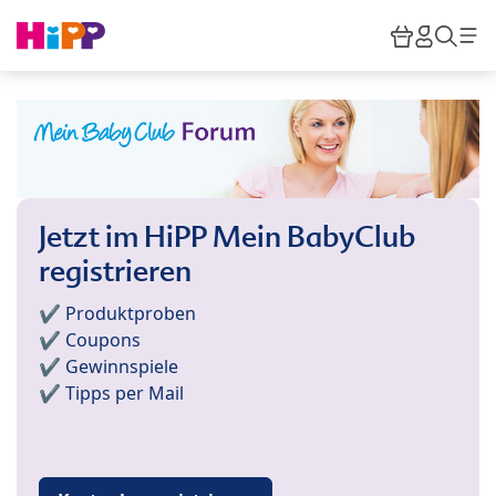
Skip to main content
Warenkor
HiPP M
Such
Jetzt im HiPP Mein BabyClub
registrieren
✔️ Produktproben
✔️ Coupons
✔️ Gewinnspiele
✔️ Tipps per Mail