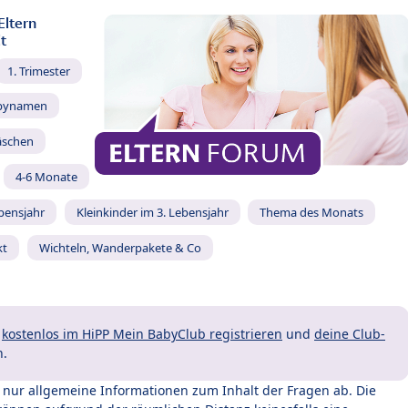
Eltern
t
1. Trimester
bynamen
äschen
4-6 Monate
ebensjahr
Kleinkinder im 3. Lebensjahr
Thema des Monats
kt
Wichteln, Wanderpakete & Co
t
kostenlos im HiPP Mein BabyClub registrieren
und
deine Club-
n.
t nur allgemeine Informationen zum Inhalt der Fragen ab. Die