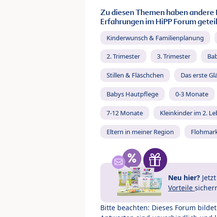
Zu diesen Themen haben andere 
Erfahrungen im HiPP Forum geteil
Kinderwunsch & Familienplanung
2. Trimester
3. Trimester
Ba
Stillen & Fläschchen
Das erste Gl
Babys Hautpflege
0-3 Monate
7-12 Monate
Kleinkinder im 2. L
Eltern in meiner Region
Flohmar
Neu hier?
Jetz
Vorteile
sicher
Bitte beachten: Dieses Forum bilde