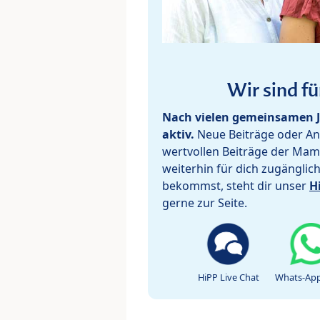
Wir sind fü
Nach vielen gemeinsamen J
aktiv.
Neue Beiträge oder Ant
wertvollen Beiträge der Mam
weiterhin für dich zugänglic
bekommst, steht dir unser
H
gerne zur Seite.
HiPP Live Chat
Whats-App