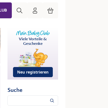
Suche
HiPP Mein Babyclub
Warenkorb
LUB
Viele Vorteile &
Geschenke
Neu registrieren
Suche
Suche