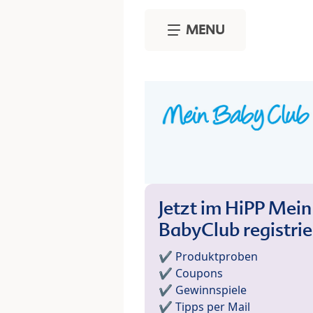
Skip to main content
MENU
Jetzt im HiPP Mein
BabyClub registri
✔️ Produktproben
✔️ Coupons
✔️ Gewinnspiele
✔️ Tipps per Mail