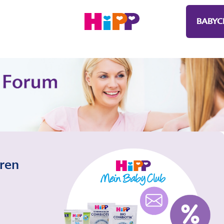
BABYC
eren