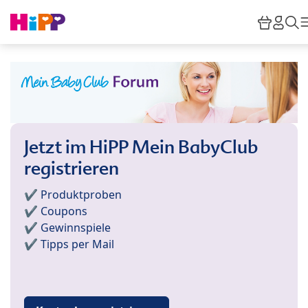
Skip to main content
Waren
HiPP
S
Jetzt im HiPP Mein BabyClub
registrieren
✔️ Produktproben
✔️ Coupons
✔️ Gewinnspiele
✔️ Tipps per Mail