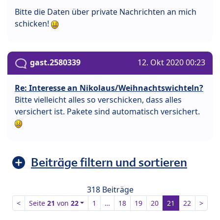
Bitte die Daten über private Nachrichten an mich
schicken!
gast.2580339
12. Okt 2020 00:23
Re: Interesse an Nikolaus/Weihnachtswichteln?
Bitte vielleicht alles so verschicken, dass alles
versichert ist. Pakete sind automatisch versichert.
Beiträge filtern und sortieren
318 Beiträge
<
Seite
21
von
22
1
…
18
19
20
21
22
>