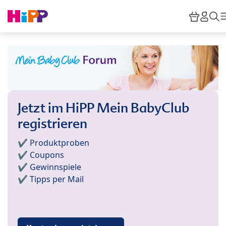
Skip to main content
Waren
HiPP
S
Jetzt im HiPP Mein BabyClub
registrieren
✔️ Produktproben
✔️ Coupons
✔️ Gewinnspiele
✔️ Tipps per Mail