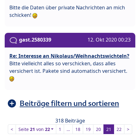
Bitte die Daten über private Nachrichten an mich
schicken!
gast.2580339
12. Okt 2020 00:23
Re: Interesse an Nikolaus/Weihnachtswichteln?
Bitte vielleicht alles so verschicken, dass alles
versichert ist. Pakete sind automatisch versichert.
Beiträge filtern und sortieren
318 Beiträge
<
Seite
21
von
22
1
…
18
19
20
21
22
>