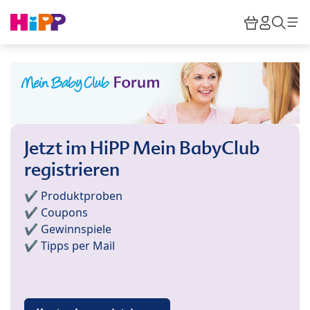
Skip to main content
Warenkor
HiPP M
Such
Jetzt im HiPP Mein BabyClub
registrieren
✔️ Produktproben
✔️ Coupons
✔️ Gewinnspiele
✔️ Tipps per Mail