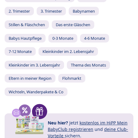
2. Trimester
3. Trimester
Babynamen
Stillen & Fläschchen
Das erste Gläschen
Babys Hautpflege
0-3 Monate
4-6 Monate
7-12 Monate
Kleinkinder im 2. Lebensjahr
Kleinkinder im 3. Lebensjahr
Thema des Monats
Eltern in meiner Region
Flohmarkt
Wichteln, Wanderpakete & Co
Neu hier?
Jetzt
kostenlos im HiPP Mein
BabyClub registrieren
und
deine Club-
Vorteile
sichern.