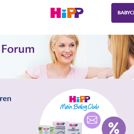
BABYC
eren