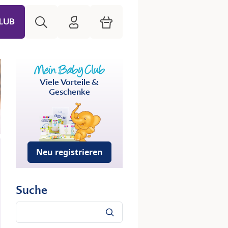
Suche
HiPP Mein Babyclub
Warenkorb
LUB
Viele Vorteile &
Geschenke
Neu registrieren
Suche
Suche