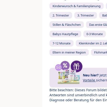
Kinderwunsch & Familienplanung
2. Trimester
3. Trimester
Ba
Stillen & Fläschchen
Das erste Gl
Babys Hautpflege
0-3 Monate
7-12 Monate
Kleinkinder im 2. L
Eltern in meiner Region
Flohmar
Neu hier?
Jetz
Vorteile
sicher
Bitte beachten: Dieses Forum bilde
Antworten sind unverbindlich und 
Diagnose oder Beratung für den Ein