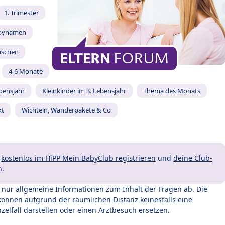
1. Trimester
bynamen
äschen
4-6 Monate
ebensjahr
Kleinkinder im 3. Lebensjahr
Thema des Monats
kt
Wichteln, Wanderpakete & Co
t
kostenlos im HiPP Mein BabyClub registrieren
und
deine Club-
n.
t nur allgemeine Informationen zum Inhalt der Fragen ab. Die
können aufgrund der räumlichen Distanz keinesfalls eine
zelfall darstellen oder einen Arztbesuch ersetzen.