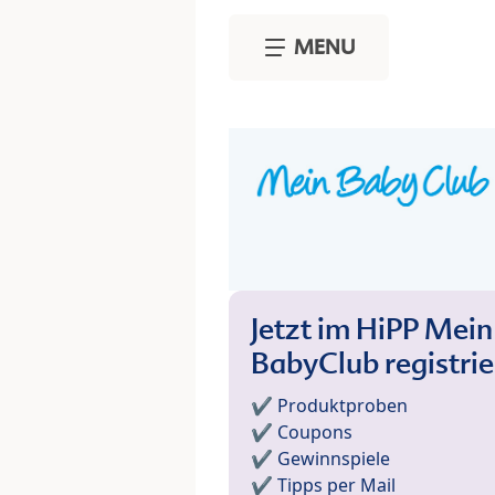
Skip to main content
MENU
Jetzt im HiPP Mein
BabyClub registri
✔️ Produktproben
✔️ Coupons
✔️ Gewinnspiele
✔️ Tipps per Mail