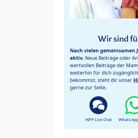
Wir sind fü
Nach vielen gemeinsamen J
aktiv.
Neue Beiträge oder Ant
wertvollen Beiträge der Mam
weiterhin für dich zugänglic
bekommst, steht dir unser
H
gerne zur Seite.
HiPP Live Chat
Whats-App