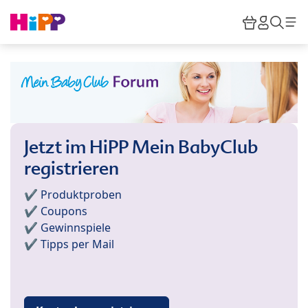
Skip to main content
Warenkor
HiPP M
Such
Jetzt im HiPP Mein BabyClub
registrieren
✔️ Produktproben
✔️ Coupons
✔️ Gewinnspiele
✔️ Tipps per Mail