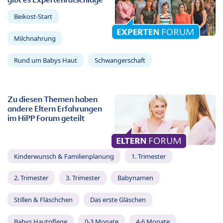
Beikost-Start
Milchnahrung
Rund um Babys Haut
Schwangerschaft
Zu diesen Themen haben
andere Eltern Erfahrungen
im HiPP Forum geteilt
Kinderwunsch & Familienplanung
1. Trimester
2. Trimester
3. Trimester
Babynamen
Stillen & Fläschchen
Das erste Gläschen
Babys Hautpflege
0-3 Monate
4-6 Monate