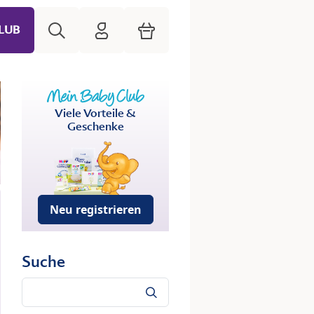
Suche
HiPP Mein Babyclub
Warenkorb
LUB
Viele Vorteile &
Geschenke
Neu registrieren
Suche
Suche