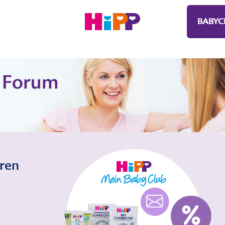
BABYC
eren