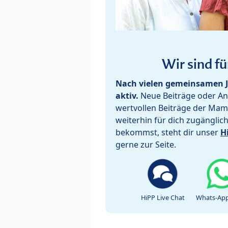
Wir sind fü
Nach vielen gemeinsamen J
aktiv.
Neue Beiträge oder Ant
wertvollen Beiträge der Mam
weiterhin für dich zugänglic
bekommst, steht dir unser
H
gerne zur Seite.
HiPP Live Chat
Whats-App