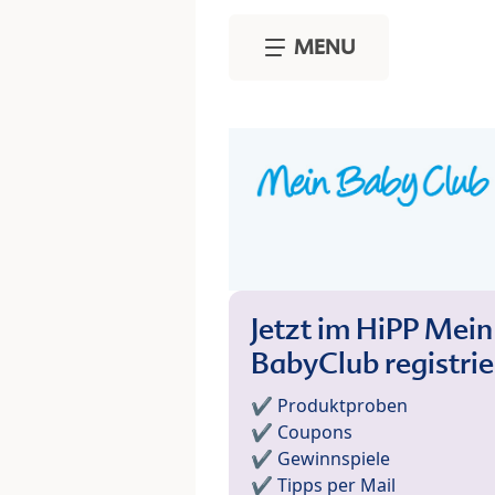
Skip to main content
MENU
Jetzt im HiPP Mein
BabyClub registri
✔️ Produktproben
✔️ Coupons
✔️ Gewinnspiele
✔️ Tipps per Mail