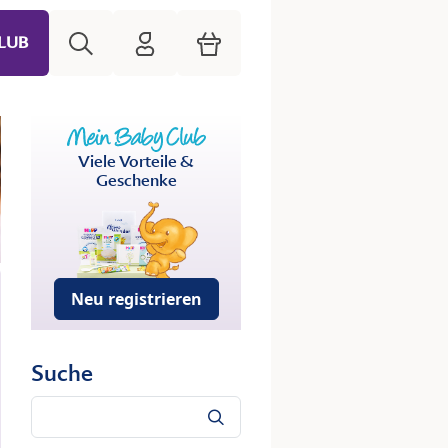
Suche
HiPP Mein Babyclub
Warenkorb
LUB
Viele Vorteile &
Geschenke
Neu registrieren
Suche
Suche