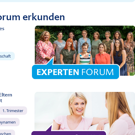
Forum erkunden
es
schaft
Eltern
t
1. Trimester
bynamen
äschen