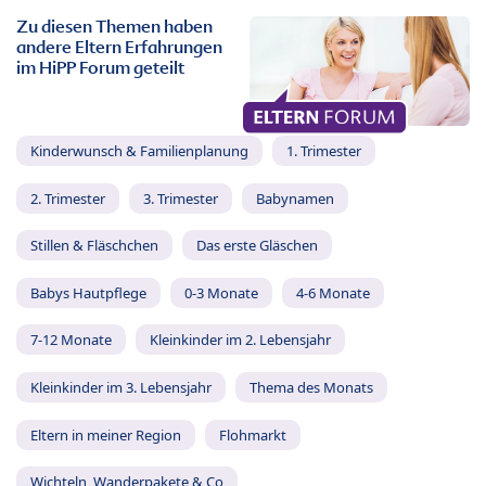
Zu diesen Themen haben
andere Eltern Erfahrungen
im HiPP Forum geteilt
Kinderwunsch & Familienplanung
1. Trimester
2. Trimester
3. Trimester
Babynamen
Stillen & Fläschchen
Das erste Gläschen
Babys Hautpflege
0-3 Monate
4-6 Monate
7-12 Monate
Kleinkinder im 2. Lebensjahr
Kleinkinder im 3. Lebensjahr
Thema des Monats
Eltern in meiner Region
Flohmarkt
Wichteln, Wanderpakete & Co