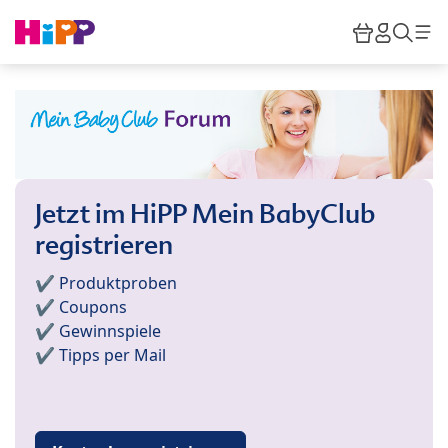
Skip to main content
Warenkor
HiPP M
Such
Jetzt im HiPP Mein BabyClub
registrieren
✔️ Produktproben
✔️ Coupons
✔️ Gewinnspiele
✔️ Tipps per Mail