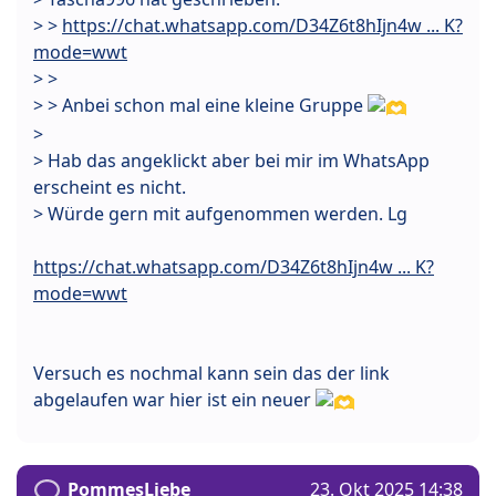
> >
https://chat.whatsapp.com/D34Z6t8hIjn4w ... K?
mode=wwt
> >
> > Anbei schon mal eine kleine Gruppe
>
> Hab das angeklickt aber bei mir im WhatsApp
erscheint es nicht.
> Würde gern mit aufgenommen werden. Lg
https://chat.whatsapp.com/D34Z6t8hIjn4w ... K?
mode=wwt
Versuch es nochmal kann sein das der link
abgelaufen war hier ist ein neuer
PommesLiebe
23. Okt 2025 14:38