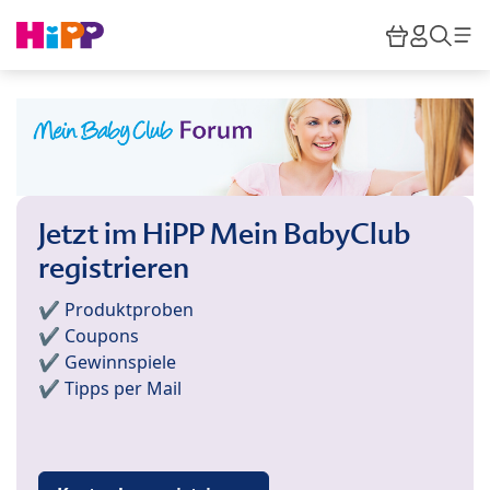
Skip to main content
Warenkor
HiPP M
Such
Jetzt im HiPP Mein BabyClub
registrieren
✔️ Produktproben
✔️ Coupons
✔️ Gewinnspiele
✔️ Tipps per Mail