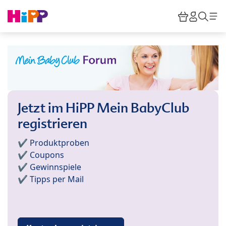
Skip to main content
Warenkor
HiPP M
Such
Jetzt im HiPP Mein BabyClub
registrieren
✔️ Produktproben
✔️ Coupons
✔️ Gewinnspiele
✔️ Tipps per Mail