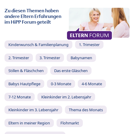
Zu diesen Themen haben
andere Eltern Erfahrungen
im HiPP Forum geteilt
Kinderwunsch & Familienplanung
1. Trimester
2. Trimester
3. Trimester
Babynamen
Stillen & Fläschchen
Das erste Gläschen
Babys Hautpflege
0-3 Monate
4-6 Monate
7-12 Monate
Kleinkinder im 2. Lebensjahr
Kleinkinder im 3. Lebensjahr
Thema des Monats
Eltern in meiner Region
Flohmarkt