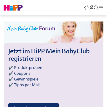
Skip to main content
Warenkor
HiPP M
Such
Jetzt im HiPP Mein BabyClub
registrieren
✔️ Produktproben
✔️ Coupons
✔️ Gewinnspiele
✔️ Tipps per Mail