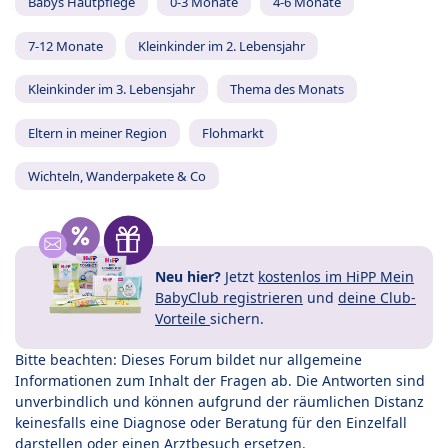
Babys Hautpflege
0-3 Monate
4-6 Monate
7-12 Monate
Kleinkinder im 2. Lebensjahr
Kleinkinder im 3. Lebensjahr
Thema des Monats
Eltern in meiner Region
Flohmarkt
Wichteln, Wanderpakete & Co
Neu hier?
Jetzt
kostenlos im HiPP Mein
BabyClub registrieren
und
deine Club-
Vorteile
sichern.
Bitte beachten: Dieses Forum bildet nur allgemeine
Informationen zum Inhalt der Fragen ab. Die Antworten sind
unverbindlich und können aufgrund der räumlichen Distanz
keinesfalls eine Diagnose oder Beratung für den Einzelfall
darstellen oder einen Arztbesuch ersetzen.