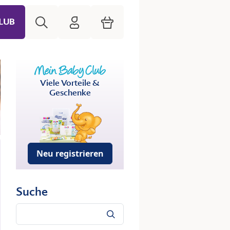
Suche
HiPP Mein Babyclub
Warenkorb
LUB
Viele Vorteile &
Geschenke
Neu registrieren
Suche
Suche