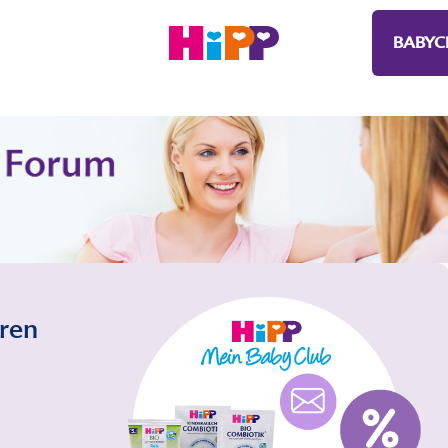
BABYC
eren