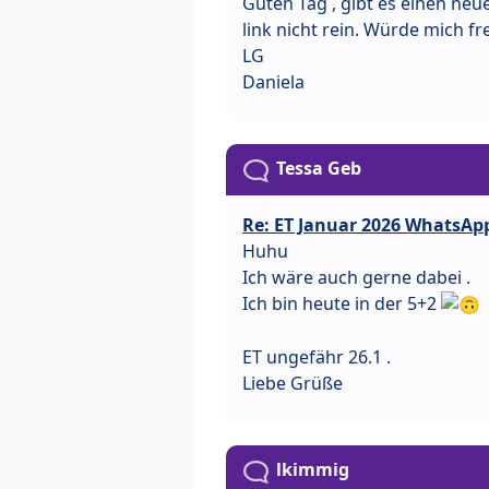
Guten Tag , gibt es einen ne
link nicht rein. Würde mich fr
LG
Daniela
Tessa Geb
Re: ET Januar 2026 WhatsAp
Huhu
Ich wäre auch gerne dabei .
Ich bin heute in der 5+2
ET ungefähr 26.1 .
Liebe Grüße
lkimmig