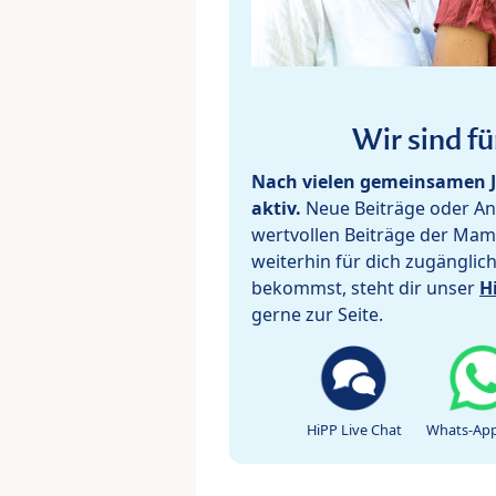
Wir sind fü
Nach vielen gemeinsamen J
aktiv.
Neue Beiträge oder Ant
wertvollen Beiträge der Mam
weiterhin für dich zugänglic
bekommst, steht dir unser
H
gerne zur Seite.
HiPP Live Chat
Whats-App