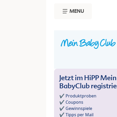
Skip to main content
MENU
Jetzt im HiPP Mein
BabyClub registri
✔️ Produktproben
✔️ Coupons
✔️ Gewinnspiele
✔️ Tipps per Mail