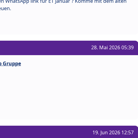
uen WhatsApp link für ET Januar ? Komme mit dem alten
euen.
28. Mai 2026 05:39
p Gruppe
19. Jun 2026 12:57