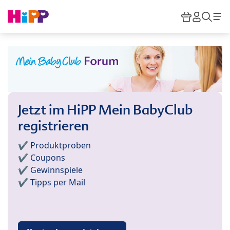
Skip to main content
Warenkor
HiPP M
Such
Jetzt im HiPP Mein BabyClub
registrieren
✔️ Produktproben
✔️ Coupons
✔️ Gewinnspiele
✔️ Tipps per Mail