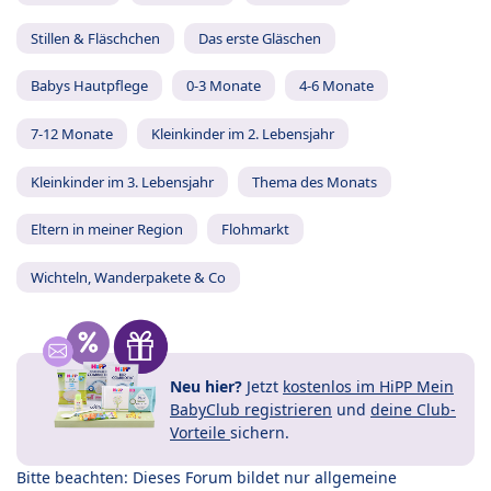
Stillen & Fläschchen
Das erste Gläschen
Babys Hautpflege
0-3 Monate
4-6 Monate
7-12 Monate
Kleinkinder im 2. Lebensjahr
Kleinkinder im 3. Lebensjahr
Thema des Monats
Eltern in meiner Region
Flohmarkt
Wichteln, Wanderpakete & Co
Neu hier?
Jetzt
kostenlos im HiPP Mein
BabyClub registrieren
und
deine Club-
Vorteile
sichern.
Bitte beachten: Dieses Forum bildet nur allgemeine