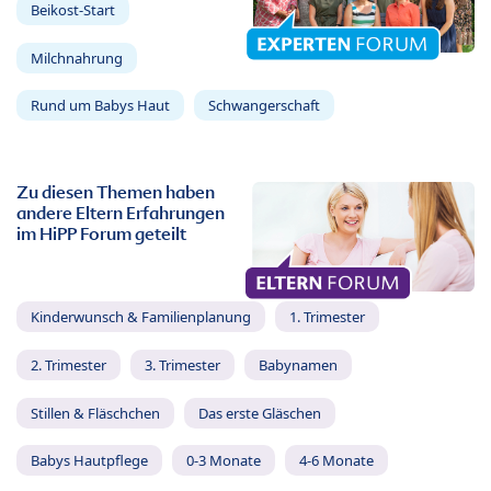
Beikost-Start
Milchnahrung
Rund um Babys Haut
Schwangerschaft
Zu diesen Themen haben
andere Eltern Erfahrungen
im HiPP Forum geteilt
Kinderwunsch & Familienplanung
1. Trimester
2. Trimester
3. Trimester
Babynamen
Stillen & Fläschchen
Das erste Gläschen
Babys Hautpflege
0-3 Monate
4-6 Monate