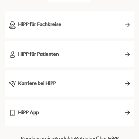
HiPP für Fachkreise
HiPP für Patienten
Karriere bei HiPP
HiPP App
Kundenservice
Produkte
Ratgeber
Über HiPP