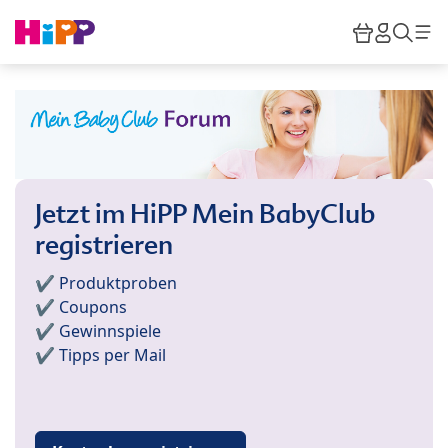
Skip to main content
Warenkor
HiPP M
Such
Jetzt im HiPP Mein BabyClub
registrieren
✔️ Produktproben
✔️ Coupons
✔️ Gewinnspiele
✔️ Tipps per Mail