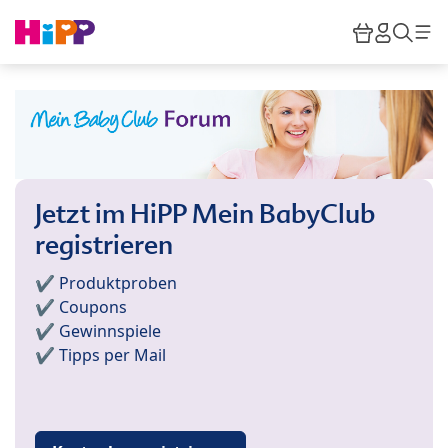
Skip to main content
Warenkor
HiPP M
Such
Jetzt im HiPP Mein BabyClub
registrieren
✔️ Produktproben
✔️ Coupons
✔️ Gewinnspiele
✔️ Tipps per Mail