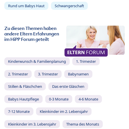
Rund um Babys Haut
Schwangerschaft
Zu diesen Themen haben
andere Eltern Erfahrungen
im HiPP Forum geteilt
Kinderwunsch & Familienplanung
1. Trimester
2. Trimester
3. Trimester
Babynamen
Stillen & Fläschchen
Das erste Gläschen
Babys Hautpflege
0-3 Monate
4-6 Monate
7-12 Monate
Kleinkinder im 2. Lebensjahr
Kleinkinder im 3. Lebensjahr
Thema des Monats