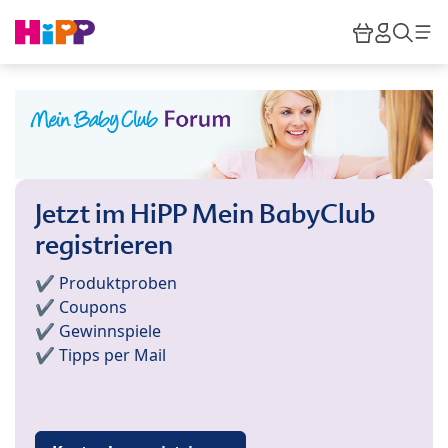
Skip to main content
Warenkor
HiPP M
Such
Jetzt im HiPP Mein BabyClub
registrieren
✔️ Produktproben
✔️ Coupons
✔️ Gewinnspiele
✔️ Tipps per Mail