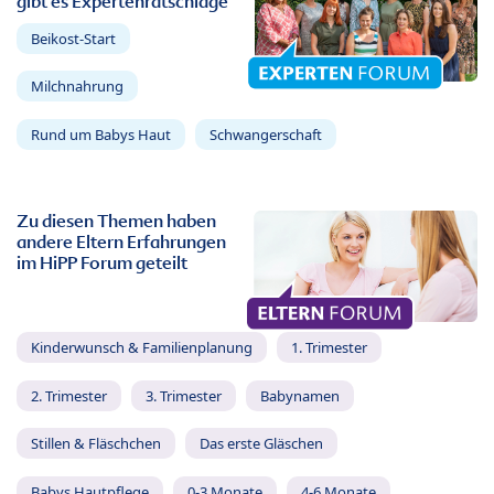
gibt es Expertenratschläge
Beikost-Start
Milchnahrung
Rund um Babys Haut
Schwangerschaft
Zu diesen Themen haben
andere Eltern Erfahrungen
im HiPP Forum geteilt
Kinderwunsch & Familienplanung
1. Trimester
2. Trimester
3. Trimester
Babynamen
Stillen & Fläschchen
Das erste Gläschen
Babys Hautpflege
0-3 Monate
4-6 Monate