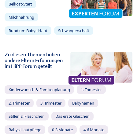
Beikost-Start
Milchnahrung
Rund um Babys Haut
Schwangerschaft
Zu diesen Themen haben
andere Eltern Erfahrungen
im HiPP Forum geteilt
Kinderwunsch & Familienplanung
1. Trimester
2. Trimester
3. Trimester
Babynamen
Stillen & Fläschchen
Das erste Gläschen
Babys Hautpflege
0-3 Monate
4-6 Monate