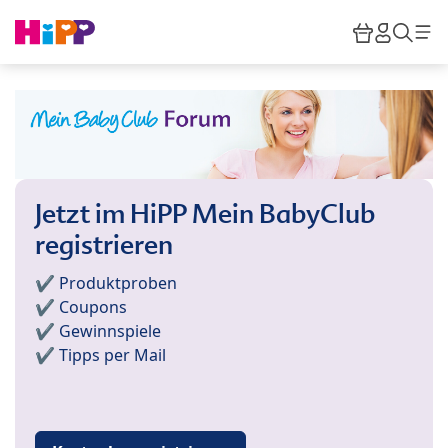
Skip to main content
Warenkor
HiPP M
Such
Jetzt im HiPP Mein BabyClub
registrieren
✔️ Produktproben
✔️ Coupons
✔️ Gewinnspiele
✔️ Tipps per Mail