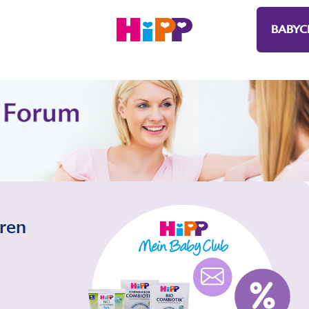
BABYC
eren