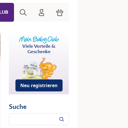
Suche
HiPP Mein Babyclub
Warenkorb
LUB
Viele Vorteile &
Geschenke
Neu registrieren
Suche
Suche