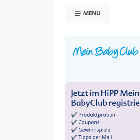
Skip to main content
MENU
Jetzt im HiPP Mein
BabyClub registri
✔️ Produktproben
✔️ Coupons
✔️ Gewinnspiele
✔️ Tipps per Mail