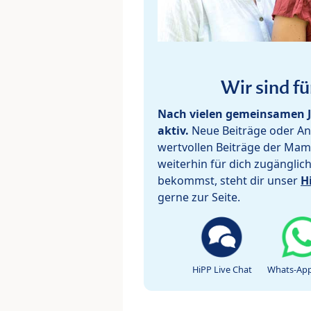
Wir sind fü
Nach vielen gemeinsamen J
aktiv.
Neue Beiträge oder Ant
wertvollen Beiträge der Mam
weiterhin für dich zugänglic
bekommst, steht dir unser
H
gerne zur Seite.
HiPP Live Chat
Whats-App